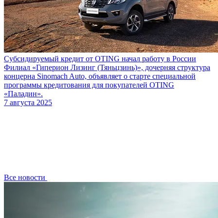
Субсидируемый кредит от OTING начал работу в России
Филиал «Гиперион Лизинг (Тяньцзинь)», дочерняя структура
концерна Sinomach Auto, объявляет о старте специальной
программы кредитования для покупателей OTING
«Паладин».
7 августа 2025
Все новости