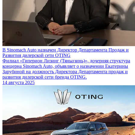
В Sinomach Auto назначен Директор Департамента Продаж и
Развития дилерской сети OTING
Филиал «Гиперион Лизинг (Тяньцзинь)», дочерняя структура
концерна Sinomach Auto, объявляет о назначении Екатерины
Зарубиной на должность Директора Департамента продаж и
развития дилерской сети бренда OTING.
14 августа 2025