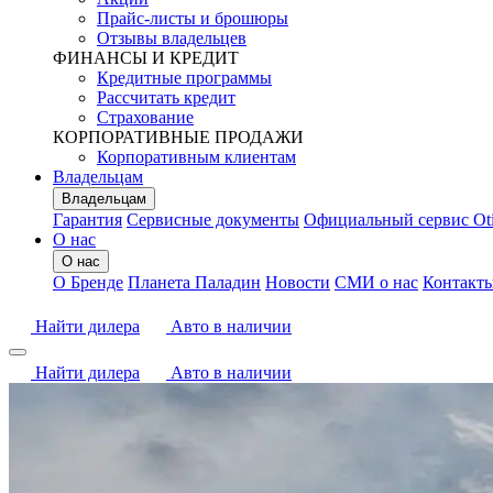
Прайс-листы и брошюры
Отзывы владельцев
ФИНАНСЫ И КРЕДИТ
Кредитные программы
Рассчитать кредит
Страхование
КОРПОРАТИВНЫЕ ПРОДАЖИ
Корпоративным клиентам
Владельцам
Владельцам
Гарантия
Сервисные документы
Официальный сервис Ot
О нас
О нас
О Бренде
Планета Паладин
Новости
СМИ о нас
Контакт
Найти дилера
Авто в наличии
Найти дилера
Авто в наличии