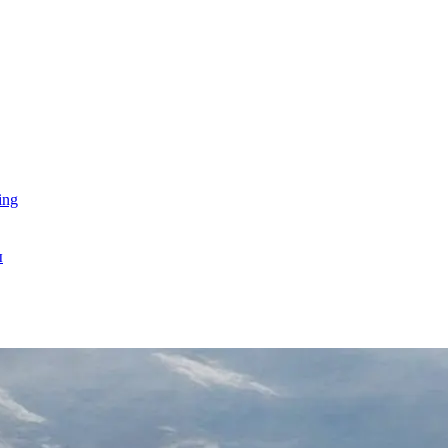
ing
ы