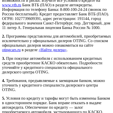
возможности и риски. Изучите все условия о кредите на
www.vtb.ru
Банк ВТБ (ПАО) в разделе автокредиты.
Информация по телефону Банка: 8-800-100-24-24 (звонок по
России бесплатный). Кредит предоставляет Банк ВТБ (ПАО).
ОГРН: 1027739609391, адрес регистрации: 191144, город
федерального значения Санкт-Петербург, пер. Дегтярный, дом
11 литер А. Генеральная лицензия Банка России № 1000.
2.
Программы представлены для автомобилей, приобретаемых
исключительно у официальных дилеров OTING. Со списком
официальных дилеров можно ознакомиться на сайте
otingcars.ru
в разделе
«Найти дилера»
.
3.
При покупке автомобиля с использованием кредитных
средств приобретение КАСКО обязательно. Подробности
уточняйте у кредитного специалиста официального
дилерского центра OTING.
4.
Требования, предъявляемые к заемщикам банком, можно
уточнить у кредитного специалиста дилерского центра
OTING.
5.
Условия по кредиту и тарифы могут быть изменены Банком
в одностороннем порядке. Банк вправе отказать в выдаче
автокредита. Обеспечение по кредиту — залог
приобретаемого автомобиля, застрахованного по КАСКО.