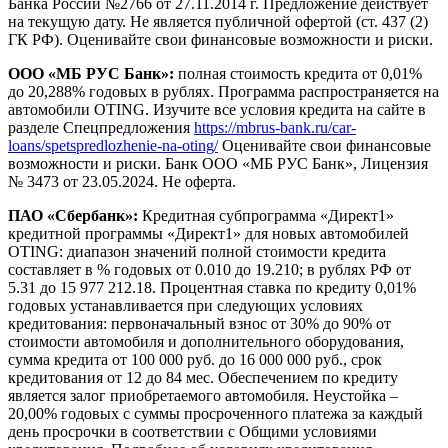
Банка России №2766 от 27.11.2014 г. Предложение действует
на текущую дату. Не является публичной офертой (ст. 437 (2)
ГК РФ). Оценивайте свои финансовые возможности и риски.
ООО «МБ РУС Банк»:
полная стоимость кредита от 0,01%
до 20,288% годовых в рублях. Программа распространяется на
автомобили OTING. Изучите все условия кредита на сайте в
разделе Спецпредложения
https://mbrus-bank.ru/car-
loans/spetspredlozhenie-na-oting/
Оценивайте свои финансовые
возможности и риски. Банк ООО «МБ РУС Банк», Лицензия
№ 3473 от 23.05.2024. Не оферта.
ПАО «Сбербанк»:
Кредитная субпрограмма «Директ1»
кредитной программы «Директ1» для новых автомобилей
OTING: диапазон значений полной стоимости кредита
составляет в % годовых от 0.010 до 19.210; в рублях РФ от
5.31 до 15 977 212.18. Процентная ставка по кредиту 0,01%
годовых устанавливается при следующих условиях
кредитования: первоначальный взнос от 30% до 90% от
стоимости автомобиля и дополнительного оборудования,
сумма кредита от 100 000 руб. до 16 000 000 руб., срок
кредитования от 12 до 84 мес. Обеспечением по кредиту
является залог приобретаемого автомобиля. Неустойка –
20,00% годовых с суммы просроченного платежа за каждый
день просрочки в соответствии с Общими условиями