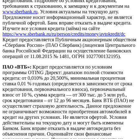
кредитования. Подробнее об условиях кредитования,
требованиях к страхованию, к заемщику и к документам на
www.sberbank.ru
. Условия актуальны на текущую дату.
Предложение носит информационный характер, не является
публичной офертой. Банк вправе отказать в выдаче кредита.
Изучите все условия кредита (займа) на сайте
https://www.sberbank.ru/ru/person/credits/money/avtokredit/dc
Кредит предоставляется Публичным акционерным обществом
«Сбербанк России» (ПАО Сбербанк) (лицензия Центрального
банка Российской Федерации на осуществление банковских
операций от 11.08.2015 № 1481, ОГРН 1027700132195).
ПАО «ВТБ»:
Кредит предоставляется по условиям
программы OTING Директ: диапазон полной стоимости
кредита: от 0,010% до 20,500%, минимальная процентная
ставка 0,01 % годовых (определяется в зависимости от срока
кредитования, первоначального взноса), первоначальный
взнос от 10 %, сумма кредита — от 300 тыс. до 5 млн руб.,
срок кредитования – от 12 до 96 месяцев. Банк ВТБ (ПАО) не
осуществляет страховую деятельность. Данное предложение
не ограничивает возможности приобретения автомобилей в
кредит на других условиях. Не является офертой. Условия
действительны на текущую дату и могут быть изменены
Банком. Банк вправе отказать в выдаче автокредита без
объяснения причин. Оценивайте свои финансовые