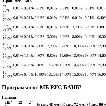
Срок
мес.
мес.
от
0,01%
0,01%
0,01%
0,01%
0,01%
0,01%
0,01%
0,01
80%
70-
0,01%
0,01%
0,01%
0,01%
0,01%
0,01%
0,01%
0,40
79,9%
60-
0,01%
0,01%
0,01%
0,01%
1,40%
3,70%
5,40%
6,80
69,9%
50-
0,01%
0,01%
0,01%
3,50%
6,20%
8,00%
9,40%
10,5
59,9%
40-
0,01%
0,01%
3,80%
7,20%
9,40%
10,90%
12,00%
12,9
49,9%
30-
0,01%
1,10%
6,80%
9,80%
11,60%
12,90%
13,90%
14,6
39,9%
20-
0,01%
4,00%
9,10%
11,70%
13,30%
14,40%
15,30%
15,9
29,9%
10–
0,01%
6,40%
10,90%
13,20%
14,60%
15,60%
16,40%
16,9
19,9%
Программа от МБ РУС БАНК⁶
Паладин
ПВ/
12
24
36 мес.
48 мес.
60 мес.
72 мес.
84 мес.
96 м