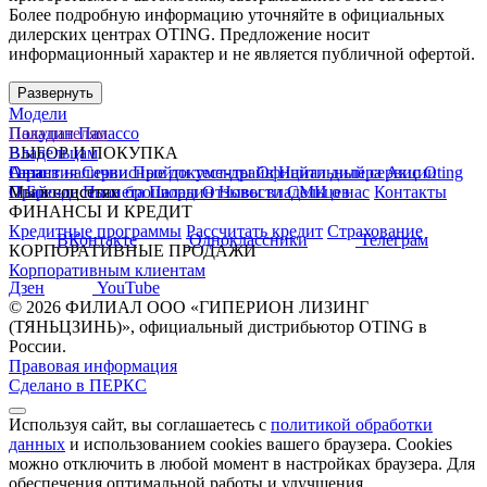
Более подробную информацию уточняйте в официальных
дилерских центрах OTING. Предложение носит
информационный характер и не является публичной офертой.
Развернуть
Модели
Паладин
Покупателям
Палассо
ВЫБОР И ПОКУПКА
Владельцам
Авто в наличии
Гарантия
О нас
Сервисные документы
Пройти тест-драйв
Официальный сервис Oting
Найти дилера
Акции
Прайс-листы и брошюры
О Бренде
Мы в соцсетях
Планета Паладин
Отзывы владельцев
Новости
СМИ о нас
Контакты
ФИНАНСЫ И КРЕДИТ
Кредитные программы
Рассчитать кредит
Страхование
ВКонтакте
Одноклассники
Телеграм
КОРПОРАТИВНЫЕ ПРОДАЖИ
Корпоративным клиентам
Дзен
YouTube
© 2026 ФИЛИАЛ ООО «ГИПЕРИОН ЛИЗИНГ
(ТЯНЬЦЗИНЬ)», официальный дистрибьютор OTING в
России.
Правовая информация
Сделано в ПЕРКС
Используя сайт, вы соглашаетесь с
политикой обработки
данных
и использованием cookies вашего браузера. Cookies
можно отключить в любой момент в настройках браузера. Для
обеспечения оптимальной работы и улучшения