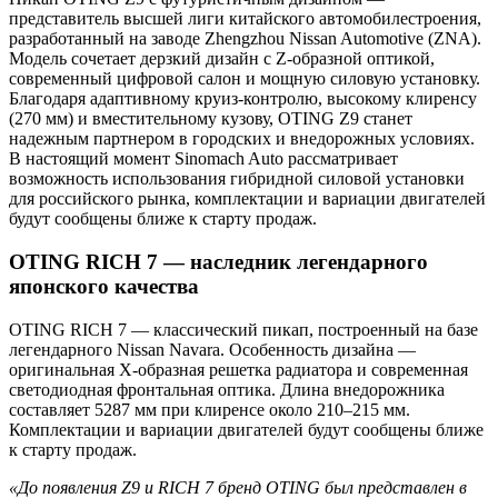
представитель высшей лиги китайского автомобилестроения,
разработанный на заводе Zhengzhou Nissan Automotive (ZNA).
Модель сочетает дерзкий дизайн с Z-образной оптикой,
современный цифровой салон и мощную силовую установку.
Благодаря адаптивному круиз-контролю, высокому клиренсу
(270 мм) и вместительному кузову, OTING Z9 станет
надежным партнером в городских и внедорожных условиях.
В настоящий момент Sinomach Auto рассматривает
возможность использования гибридной силовой установки
для российского рынка, комплектации и вариации двигателей
будут сообщены ближе к старту продаж.
OTING RICH 7 — наследник легендарного
японского качества
OTING RICH 7 — классический пикап, построенный на базе
легендарного Nissan Navara. Особенность дизайна —
оригинальная Х-образная решетка радиатора и современная
светодиодная фронтальная оптика. Длина внедорожника
составляет 5287 мм при клиренсе около 210–215 мм.
Комплектации и вариации двигателей будут сообщены ближе
к старту продаж.
«До появления Z9 и RICH 7 бренд OTING был представлен в