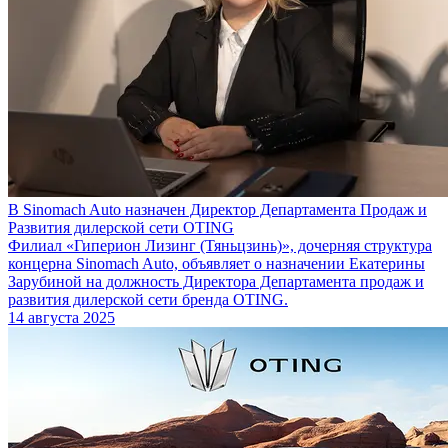
В Sinomach Auto назначен Директор Департамента Продаж и
Развития дилерской сети OTING
Филиал «Гиперион Лизинг (Тяньцзинь)», дочерняя структура
концерна Sinomach Auto, объявляет о назначении Екатерины
Зарубиной на должность Директора Департамента продаж и
развития дилерской сети бренда OTING.
14 августа 2025