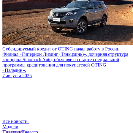
Субсидируемый кредит от OTING начал работу в России
Филиал «Гиперион Лизинг (Тяньцзинь)», дочерняя структура
концерна Sinomach Auto, объявляет о старте специальной
программы кредитования для покупателей OTING
«Паладин».
7 августа 2025
Все новости
Модели
Паладин
Покупателям
Палассо