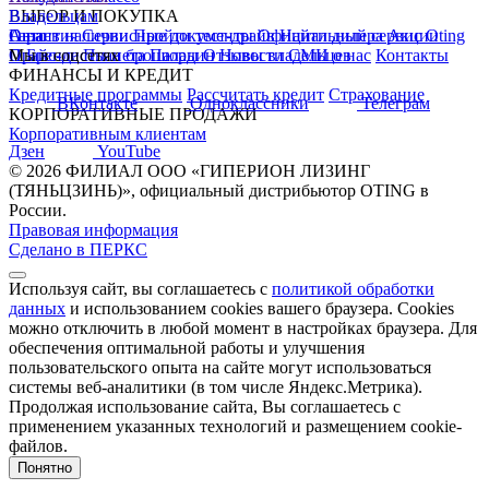
ВЫБОР И ПОКУПКА
Владельцам
Авто в наличии
Гарантия
О нас
Сервисные документы
Пройти тест-драйв
Официальный сервис Oting
Найти дилера
Акции
Прайс-листы и брошюры
О Бренде
Мы в соцсетях
Планета Паладин
Отзывы владельцев
Новости
СМИ о нас
Контакты
ФИНАНСЫ И КРЕДИТ
Кредитные программы
Рассчитать кредит
Страхование
ВКонтакте
Одноклассники
Телеграм
КОРПОРАТИВНЫЕ ПРОДАЖИ
Корпоративным клиентам
Дзен
YouTube
© 2026 ФИЛИАЛ ООО «ГИПЕРИОН ЛИЗИНГ
(ТЯНЬЦЗИНЬ)», официальный дистрибьютор OTING в
России.
Правовая информация
Сделано в ПЕРКС
Используя сайт, вы соглашаетесь с
политикой обработки
данных
и использованием cookies вашего браузера. Cookies
можно отключить в любой момент в настройках браузера. Для
обеспечения оптимальной работы и улучшения
пользовательского опыта на сайте могут использоваться
системы веб-аналитики (в том числе Яндекс.Метрика).
Продолжая использование сайта, Вы соглашаетесь с
применением указанных технологий и размещением cookie-
файлов.
Понятно