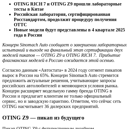
OTING RICH 7 и OTING Z9 прошли лабораторные
тесты в Китае
Российская лаборатория, сертифицированная
Росстандартом, продолжит процедуру получения
ОТТС
Новые модели будут представлены в 4 квартале 2025
года в России
Концерн Sinomach Auto сообщает о завершении лабораторных
испытаний и выходе на финальный этап сертификации двух
моделей пикапов — OTING Z9 и OTING RICH 7. Прибытие
флагманских моделей в Россию ожидается этой осенью.
Согласно данным «Автостата» в 2024 году сегмент пикапов
вырос в России на 65%. Концерн Sinomach Auto стремится
предложить актуальные решения, учитывающие запросы
российских автолюбителей и меняющиеся условия рынка.
Концерн расширяет модельную гамму бренда OTING в
России и предлагает клиентам не только официальный
сервис, но и заводскую гарантию. Отметим, что сейчас сеть
OTING насчитывает 36 дилерских предприятий.
OTING Z9 — пикап из будущего
Пикап OTING Z9 с футуристичным дизайном —