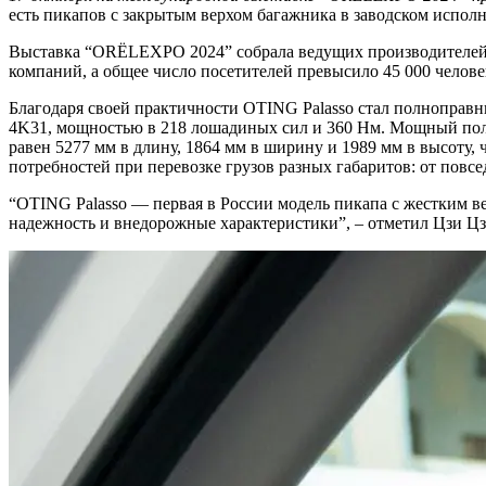
есть пикапов с закрытым верхом багажника в заводском испол
Выставка “ORЁLEXPO 2024” собрала ведущих производителей и
компаний, а общее число посетителей превысило 45 000 челове
Благодаря своей практичности OTING Palasso стал полноправн
4K31, мощностью в 218 лошадиных сил и 360 Нм. Мощный полн
равен 5277 мм в длину, 1864 мм в ширину и 1989 мм в высоту
потребностей при перевозке грузов разных габаритов: от повс
“OTING Palasso — первая в России модель пикапа с жестким ве
надежность и внедорожные характеристики”, – отметил Цзи Цз