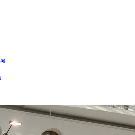
ing
ы