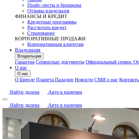
Прайс-листы и брошюры
Отзывы владельцев
ФИНАНСЫ И КРЕДИТ
Кредитные программы
Рассчитать кредит
Страхование
КОРПОРАТИВНЫЕ ПРОДАЖИ
Корпоративным клиентам
Владельцам
Владельцам
Гарантия
Сервисные документы
Официальный сервис Ot
О нас
О нас
О Бренде
Планета Паладин
Новости
СМИ о нас
Контакт
Найти дилера
Авто в наличии
Найти дилера
Авто в наличии