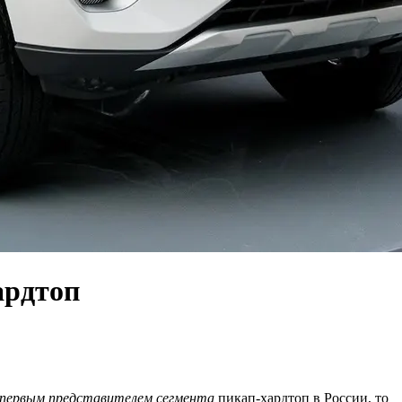
ардтоп
 первым представителем сегмента
пикап-хардтоп в России, то