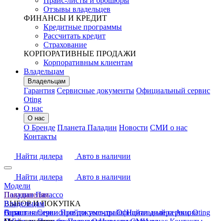
Прайс-листы и брошюры
Отзывы владельцев
ФИНАНСЫ И КРЕДИТ
Кредитные программы
Рассчитать кредит
Страхование
КОРПОРАТИВНЫЕ ПРОДАЖИ
Корпоративным клиентам
Владельцам
Владельцам
Гарантия
Сервисные документы
Официальный сервис
Oting
О нас
О нас
О Бренде
Планета Паладин
Новости
СМИ о нас
Контакты
Найти дилера
Авто в наличии
Найти дилера
Авто в наличии
Модели
Паладин
Покупателям
Палассо
ВЫБОР И ПОКУПКА
Владельцам
Авто в наличии
Гарантия
О нас
Сервисные документы
Пройти тест-драйв
Официальный сервис Oting
Найти дилера
Акции